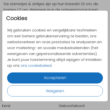
De sterretjes & strikjes zijn op hun breedst 1,5 cm, de
hartjes 1,2 cm. Wanneer je in de ontwerptool je kaart
maakt, houd dan rekening mee moet hoe groot je de
Cookies
kaart wilt laten afdrukken (15x15 cm, 13x13 cm of 11x11 cm),
zodat je kan inschatten hoe groot het houten vormpje
Wij gebruiken cookies en vergelijkbare technieken
op je kaart komt.
om een betere gebruikerservaring te bieden, ons
Tip: Bestel een
samplesetje
om de grootte van de
websiteverkeer en onze prestaties te analyseren en
houten vormpjes te zien.
voor marketing- en sociale mediadoeleinden (het
weergeven van gepersonaliseerde advertenties).
Je kunt jouw toestemming altijd wijzigen of intrekken
op ons
ons cookiebeleid
.
Accepteren
CATEGORIEËN
PRODUCTEN
Geboorte
Enveloppen
Weigeren
Trouwen
Sluitzegels
Kerst
Geboortebord