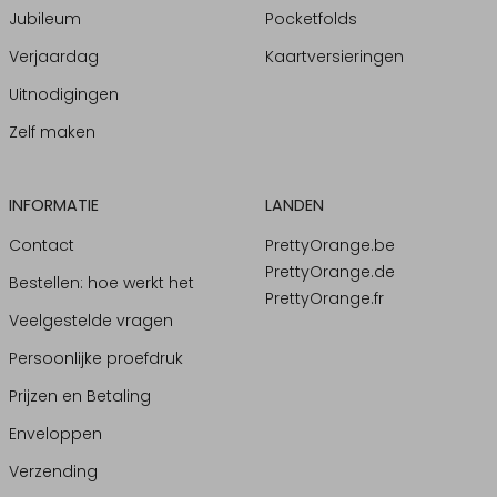
Jubileum
Pocketfolds
Verjaardag
Kaartversieringen
Uitnodigingen
Zelf maken
INFORMATIE
LANDEN
Contact
PrettyOrange.be
PrettyOrange.de
Bestellen: hoe werkt het
PrettyOrange.fr
Veelgestelde vragen
Persoonlijke proefdruk
Prijzen en Betaling
Enveloppen
Verzending