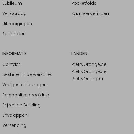
Jubileum
Pocketfolds
Verjaardag
Kaartversieringen
Uitnodigingen
Zelf maken
INFORMATIE
LANDEN
Contact
PrettyOrange.be
PrettyOrange.de
Bestellen: hoe werkt het
PrettyOrange.fr
Veelgestelde vragen
Persoonlijke proefdruk
Prijzen en Betaling
Enveloppen
Verzending