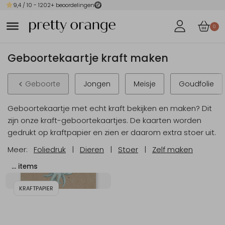
9,4
/ 10 -
1202
+ beoordelingen
0
Geboortekaartje kraft maken
Geboorte
Jongen
Meisje
Goudfolie
Geboortekaartje met echt kraft bekijken en maken? Dit
zijn onze kraft-geboortekaartjes. De kaarten worden
gedrukt op kraftpapier en zien er daarom extra stoer uit.
Meer:
Foliedruk
|
Dieren
|
Stoer
|
Zelf maken
…
items
KRAFTPAPIER