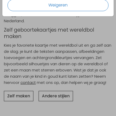
mogen adopteren uit het buitenland? De wereldbol
Weigeren
spreekt voor zich! Je kind heeft een lange reis moeten
afleggen, maar is nu helemaal thuis bij jullie in
Nederland.
Zelf geboortekaartjes met wereldbol
maken
Kies je favoriete kaartje met wereldbol uit en ga zelf aan
de slag: je kunt de teksten aanpassen, afbeeldingen
toevoegen en achtergrondkleurtjes vervangen. Zet
bijvoorbeeld silhouetjes van dieren op de wereldbol of
zet een maan met sterren erboven. Wist je dat je ook
de naam van je kind in goud kunt laten zetten? Neem
hiervoor
contact
met ons op, dan helpen wij je graag!
Zelf maken
Andere stijlen