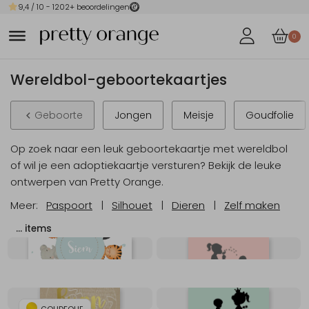
9,4
/ 10 -
1202
+ beoordelingen
0
Wereldbol-geboortekaartjes
Geboorte
Jongen
Meisje
Goudfolie
Op zoek naar een leuk geboortekaartje met wereldbol
of wil je een adoptiekaartje versturen? Bekijk de leuke
ontwerpen van Pretty Orange.
Meer:
Paspoort
|
Silhouet
|
Dieren
|
Zelf maken
…
items