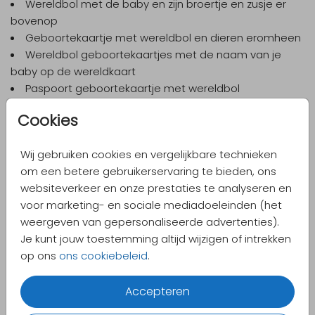
Wereldbol met de baby en zijn broertje en zusje er
bovenop
Geboortekaartje met wereldbol en dieren eromheen
Wereldbol geboortekaartjes met de naam van je
baby op de wereldkaart
Paspoort geboortekaartje met wereldbol
Wereld geboortekaartjes met silhouetjes
Cookies
Vind je de variant met silhouetjes op de wereldbol leuk?
Wist je dat je zelf silhouetjes kunt zoeken in de
Wij gebruiken cookies en vergelijkbare technieken
ontwerptool. Wil je bijvoorbeeld een jongetje op de
om een betere gebruikerservaring te bieden, ons
wereldbol geboortekaart in plaats van een meisje? Kies
websiteverkeer en onze prestaties te analyseren en
een van de silhouetjes en vervang het huidige silhouetje
voor marketing- en sociale mediadoeleinden (het
op de babykaart.
weergeven van gepersonaliseerde advertenties).
Je kunt jouw toestemming altijd wijzigen of intrekken
Geboortekaartje met wereldkaart voor
op ons
ons cookiebeleid
.
adoptie
Het fijne van geboortekaartjes met wereldbol is dat het
Accepteren
op zo veel situaties van toepassing is. Heb jij een kind