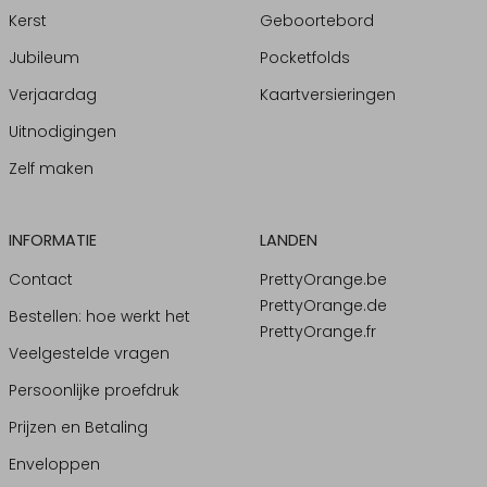
Kerst
Geboortebord
Jubileum
Pocketfolds
Verjaardag
Kaartversieringen
Uitnodigingen
Zelf maken
INFORMATIE
LANDEN
Contact
PrettyOrange.be
PrettyOrange.de
Bestellen: hoe werkt het
PrettyOrange.fr
Veelgestelde vragen
Persoonlijke proefdruk
Prijzen en Betaling
Enveloppen