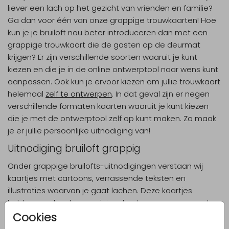
liever een lach op het gezicht van vrienden en familie?
Ga dan voor één van onze grappige trouwkaarten! Hoe
kun je je bruiloft nou beter introduceren dan met een
grappige trouwkaart die de gasten op de deurmat
krijgen? Er zijn verschillende soorten waaruit je kunt
kiezen en die je in de online ontwerptool naar wens kunt
aanpassen. Ook kun je ervoor kiezen om jullie trouwkaart
helemaal
zelf te ontwerpen
. In dat geval zijn er negen
verschillende formaten kaarten waaruit je kunt kiezen
die je met de ontwerptool zelf op kunt maken. Zo maak
je er jullie persoonlijke uitnodiging van!
Uitnodiging bruiloft grappig
Onder grappige bruilofts-uitnodigingen verstaan wij
kaartjes met cartoons, verrassende teksten en
illustraties waarvan je gaat lachen. Deze kaartjes
hebben vaak ook een origineel ontwerp en een aparte
Cookies
vorm. Wat je bijvoorbeeld tegen kan komen is een
kaartje met twee vissenkommen met vissen die naar de