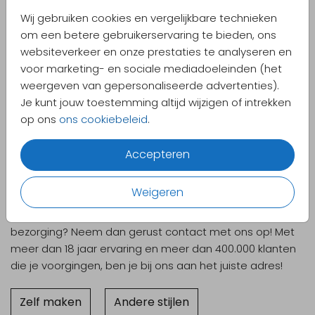
andere kom springen en de tekst ‘Wij wagen de grote
Wij gebruiken cookies en vergelijkbare technieken
sprong’. Ook wedding passports en een trouwkaart in
om een betere gebruikerservaring te bieden, ons
post-stijl staan erbij. Kijk er gerust eens tussen! Ben je
websiteverkeer en onze prestaties te analyseren en
benieuwd hoe de kaart er in het echt uitziet? Bestel dan
voor marketing- en sociale mediadoeleinden (het
een eerste
proefdruk
voor slechts 1 euro!
weergeven van gepersonaliseerde advertenties).
Je kunt jouw toestemming altijd wijzigen of intrekken
Trouwkaarten humor
op ons
ons cookiebeleid
.
Amusante en komische trouwkaarten laten vaak een
positieve indruk achter en zijn dan ook niet voor niets
Accepteren
erg geliefd! Zijn jullie echte lolbroeken, grapjassen of
pretbekken? Dan is zo’n humoristische trouwkaart al
Weigeren
helemaal geknipt voor jullie! Heb je nog vragen over een
kaartje, hoe de online editor precies werkt of over de
bezorging? Neem dan gerust contact met ons op! Met
meer dan 18 jaar ervaring en meer dan 400.000 klanten
die je voorgingen, ben je bij ons aan het juiste adres!
Zelf maken
Andere stijlen