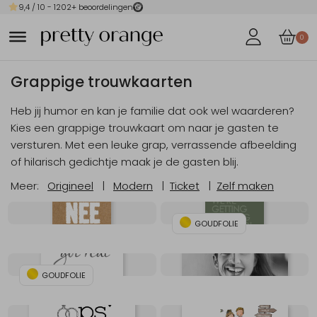
9,4
/ 10 -
1202
+ beoordelingen
0
Grappige trouwkaarten
Heb jij humor en kan je familie dat ook wel waarderen?
Kies een grappige trouwkaart om naar je gasten te
versturen. Met een leuke grap, verrassende afbeelding
of hilarisch gedichtje maak je de gasten blij.
Meer:
Origineel
|
Modern
|
Ticket
|
Zelf maken
GOUDFOLIE
GOUDFOLIE