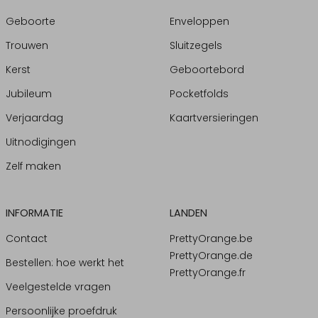
Geboorte
Enveloppen
Trouwen
Sluitzegels
Kerst
Geboortebord
Jubileum
Pocketfolds
Verjaardag
Kaartversieringen
Uitnodigingen
Zelf maken
INFORMATIE
LANDEN
Contact
PrettyOrange.be
PrettyOrange.de
Bestellen: hoe werkt het
PrettyOrange.fr
Veelgestelde vragen
Persoonlijke proefdruk