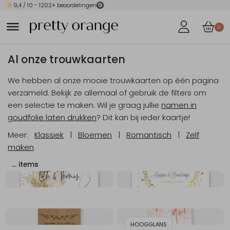
9,4
/ 10 -
1202
+ beoordelingen
0
Al onze trouwkaarten
We hebben al onze mooie trouwkaarten op één pagina
verzameld. Bekijk ze allemaal of gebruik de filters om
een selectie te maken. Wil je graag jullie
namen in
goudfolie laten drukken
? Dit kan bij ieder kaartje!
Meer:
Klassiek
|
Bloemen
|
Romantisch
|
Zelf
maken
…
items
HOOGGLANS