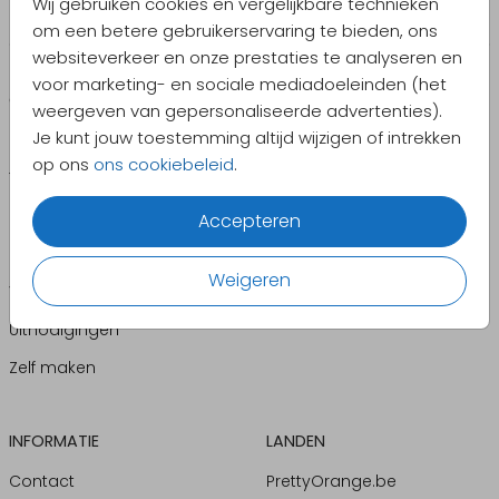
Wij gebruiken cookies en vergelijkbare technieken
om een betere gebruikerservaring te bieden, ons
websiteverkeer en onze prestaties te analyseren en
voor marketing- en sociale mediadoeleinden (het
CATEGORIEËN
PRODUCTEN
weergeven van gepersonaliseerde advertenties).
Je kunt jouw toestemming altijd wijzigen of intrekken
Geboorte
Enveloppen
op ons
ons cookiebeleid
.
Trouwen
Sluitzegels
Kerst
Geboortebord
Accepteren
Jubileum
Pocketfolds
Weigeren
Verjaardag
Kaartversieringen
Uitnodigingen
Zelf maken
INFORMATIE
LANDEN
Contact
PrettyOrange.be