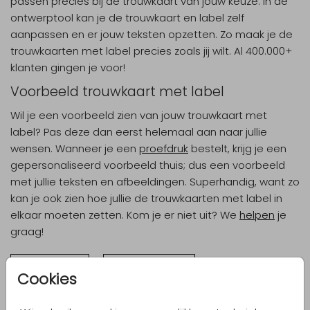
passen precies bij de trouwkaart van jouw keuze. In de
ontwerptool kan je de trouwkaart en label zelf
aanpassen en er jouw teksten opzetten. Zo maak je de
trouwkaarten met label precies zoals jij wilt. Al 400.000+
klanten gingen je voor!
Voorbeeld trouwkaart met label
Wil je een voorbeeld zien van jouw trouwkaart met
label? Pas deze dan eerst helemaal aan naar jullie
wensen. Wanneer je een
proefdruk
bestelt, krijg je een
gepersonaliseerd voorbeeld thuis; dus een voorbeeld
met jullie teksten en afbeeldingen. Superhandig, want zo
kan je ook zien hoe jullie de trouwkaarten met label in
elkaar moeten zetten. Kom je er niet uit? We
helpen
je
graag!
Zelf maken
Andere stijlen
Cookies