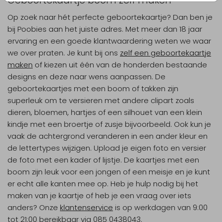
Geboortekaartje boom zelf maken
Op zoek naar hét perfecte geboortekaartje? Dan ben je
bij Poobies aan het juiste adres. Met meer dan 18 jaar
ervaring en een goede klantwaardering weten we waar
we over praten. Je kunt bij ons
zelf een geboortekaartje
maken
of kiezen uit één van de honderden bestaande
designs en deze naar wens aanpassen. De
geboortekaartjes met een boom of takken zijn
superleuk om te versieren met andere clipart zoals
dieren, bloemen, hartjes of een silhouet van een klein
kindje met een broertje of zusje bijvoorbeeld. Ook kun je
vaak de achtergrond veranderen in een ander kleur en
de lettertypes wijzigen. Upload je eigen foto en versier
de foto met een kader of lijstje. De kaartjes met een
boom zijn leuk voor een jongen of een meisje en je kunt
er echt alle kanten mee op. Heb je hulp nodig bij het
maken van je kaartje of heb je een vraag over iets
anders? Onze
klantenservice
is op werkdagen van 9:00
tot 21:00 bereikbaar via 085 0438043.