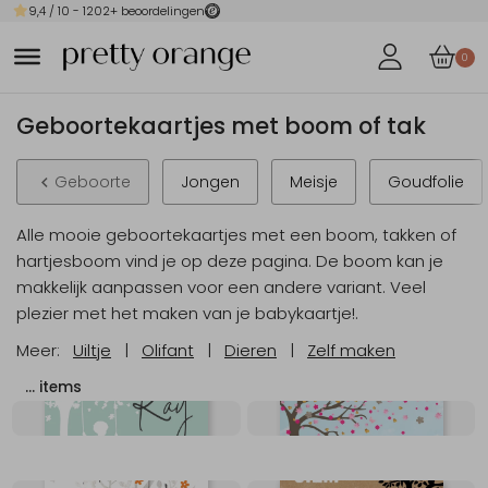
9,4
/ 10 -
1202
+ beoordelingen
0
Geboortekaartjes met boom of tak
Geboorte
Jongen
Meisje
Goudfolie
Alle mooie geboortekaartjes met een boom, takken of
hartjesboom vind je op deze pagina. De boom kan je
makkelijk aanpassen voor een andere variant. Veel
plezier met het maken van je babykaartje!.
Meer:
Uiltje
|
Olifant
|
Dieren
|
Zelf maken
…
items