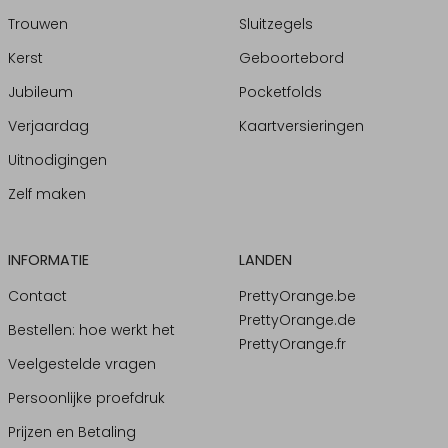
Trouwen
Sluitzegels
Kerst
Geboortebord
Jubileum
Pocketfolds
Verjaardag
Kaartversieringen
Uitnodigingen
Zelf maken
INFORMATIE
LANDEN
Contact
PrettyOrange.be
PrettyOrange.de
Bestellen: hoe werkt het
PrettyOrange.fr
Veelgestelde vragen
Persoonlijke proefdruk
Prijzen en Betaling