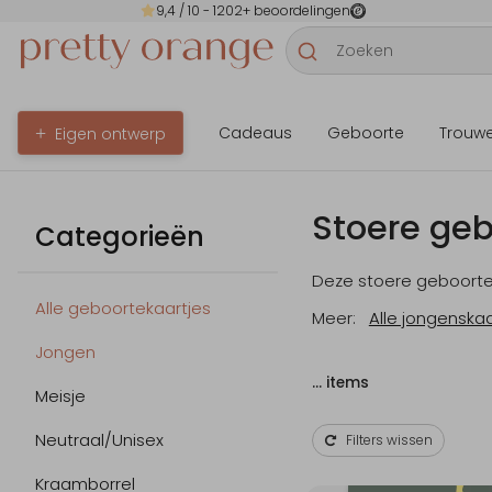
9,4
/ 10 -
1202
+ beoordelingen
Cadeaus
Geboorte
Trouw
Eigen ontwerp
Stoere geb
Categorieën
Deze stoere geboorteka
Alle geboortekaartjes
Meer:
Alle jongenskaa
Jongen
…
items
Meisje
Neutraal/Unisex
Filters wissen
Kraamborrel