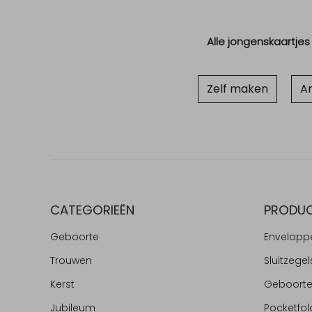
Alle jongenskaartjes
Zelf maken
An
CATEGORIEËN
PRODU
Geboorte
Envelopp
Trouwen
Sluitzegel
Kerst
Geboort
Jubileum
Pocketfol