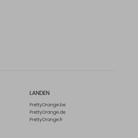
LANDEN
PrettyOrange.be
PrettyOrange.de
PrettyOrange.fr