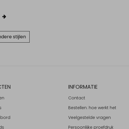
dere stijlen
CTEN
INFORMATIE
en
Contact
s
Bestellen: hoe werkt het
ebord
Veelgestelde vragen
ds
Persoonlijke proefdruk